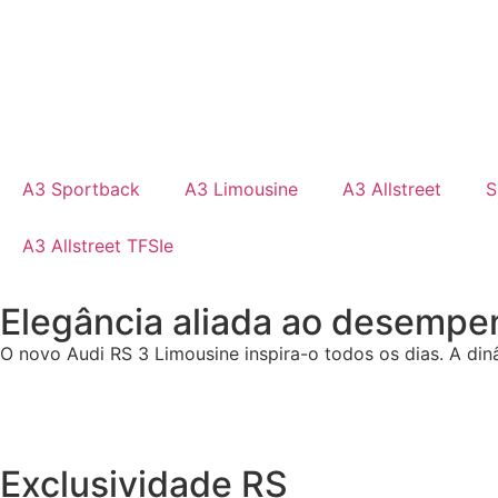
RS 3 Limousine
A3 Sportback
A3 Limousine
A3 Allstreet
S
A3 Allstreet TFSIe
Agendar Test-Drive
Elegância aliada ao desempe
O novo Audi RS 3 Limousine inspira-o todos os dias. A di
Exclusividade RS